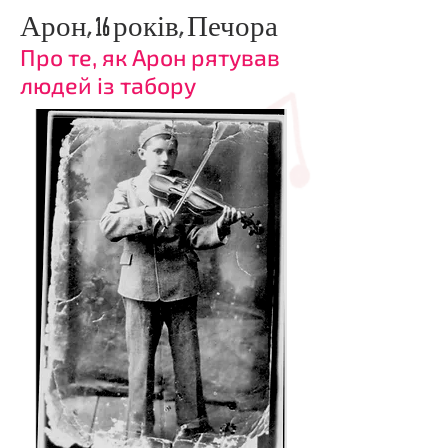
Арон, 16 років, Печора
Про те, як Арон рятував
людей із табору