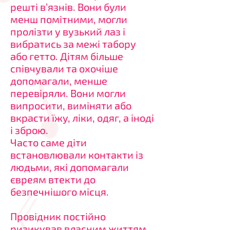
решті в’язнів. Вони були
менш помітними, могли
пролізти у вузький лаз і
вибратись за межі табору
або гетто. Дітям більше
співчували та охочіше
допомагали, менше
перевіряли. Вони могли
випросити, виміняти або
вкрасти їжу, ліки, одяг, а іноді
і зброю.
Часто саме діти
встановлювали контакти із
людьми, які допомагали
євреям втекти до
безпечнішого місця.
Провідник постійно
ризикував власним життям,