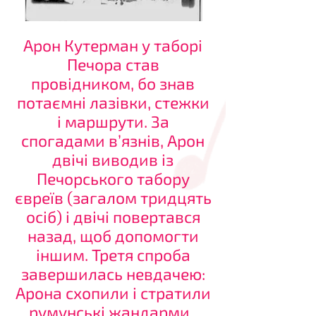
Арон Кутерман у таборі
Печора став
провідником, бо знав
потаємні лазівки, стежки
і маршрути. За
спогадами в’язнів, Арон
двічі виводив із
Печорського табору
євреїв (загалом тридцять
осіб) і двічі повертався
назад, щоб допомогти
іншим. Третя спроба
завершилась невдачею:
Арона схопили і стратили
румунські жандарми
.