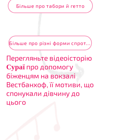
Більше про табори й гетто
Більше про різні форми спротиву та опору
Перегляньте відеоісторію
про допомогу
Сураї
біженцям на вокзалі
Вестбанхоф, її мотиви, що
спонукали дівчину до
цього